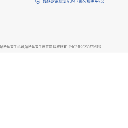
上一篇：
传统体校中开设的热门体育项目分析
均瑶医疗成员机构
PECS中国区教学示范基
中国康复医学会高级会员
中国社会企业认证“金牌社
在线
残联定点康复机构（部分
机APP,哈哈体育客户端,哈哈体育手机端,哈哈体育手游官网 版权所有
沪ICP备20230