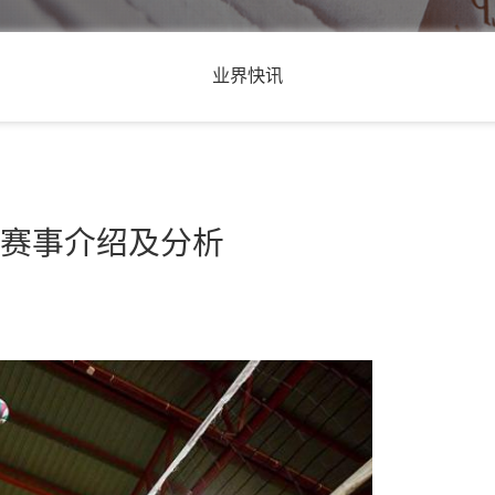
业界快讯
体育赛事介绍及分析
4