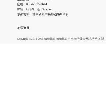
上一篇：
松江区最佳体育
全国热线：186-1318-8426
座机：0354-66220644
邮箱：CQn95G@139.com
总部地址：甘肃省绥中县那造路068号
友情链接：
Copyright ©2015-2025 哈哈体育,哈哈体育官网,