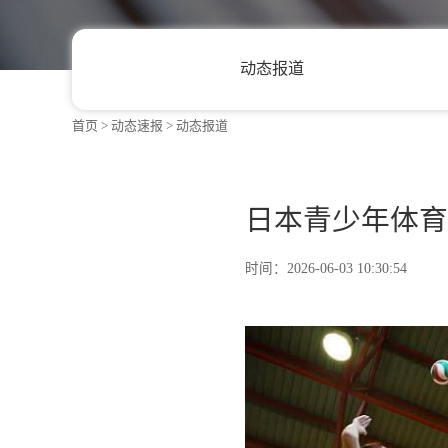
首页
>
动态速报
>
动态报道
动态报道
日本青少年
时间：2026-06-03 10:30:5