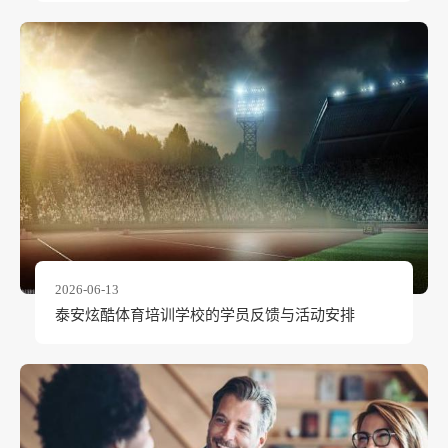
2026-06-13
泰安炫酷体育培训学校的学员反馈与活动安排