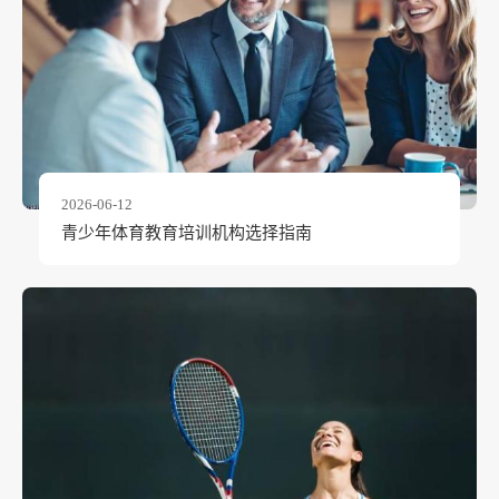
2026-06-12
青少年体育教育培训机构选择指南