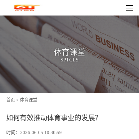
体育课堂
SPTCLS
首页
>
体育课堂
如何有效推动体育事业的发展？
时间：2026-06-05 10:30:59