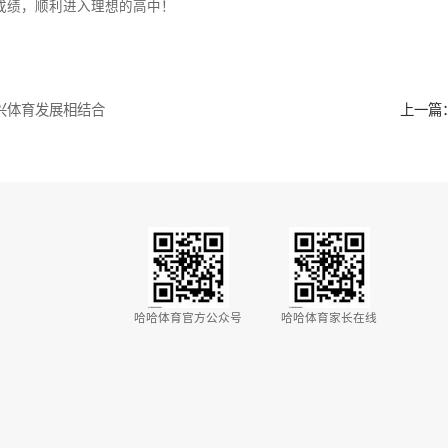
试，调整训练计划。
，检验训练成果。
调整训练计划，加强薄弱环节的训练。
保持良好的心态至关重要。以下是一些建议：
，相信通过努力一定能够取得好成绩。
和挫折，保持乐观，积极寻求解决办法。
学习与训练，确保充足的休息时间。
得优异成绩，顺利进入理想的高中！
事与新兴体育发展相结合