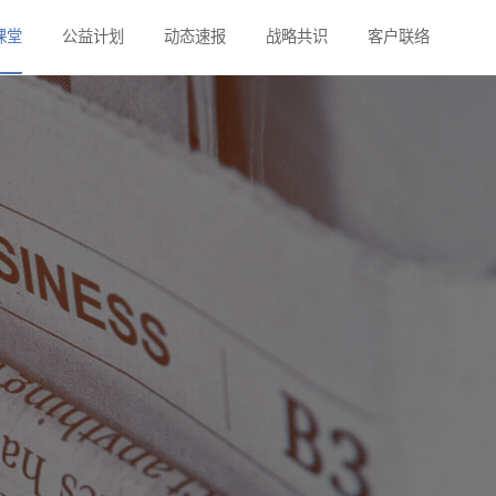
体育
体育课堂
公益计划
动态速报
战略共识