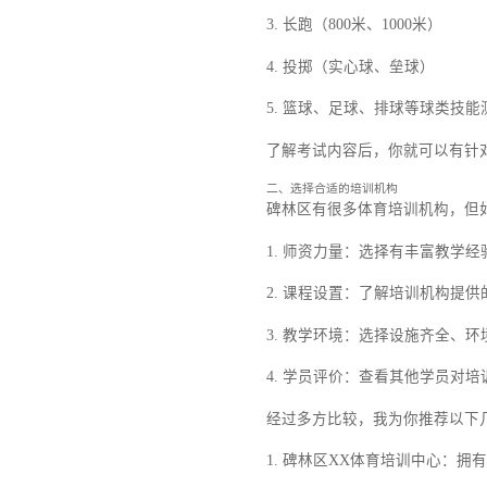
一、了解中考体育考试内容
首先，你得知道碑林区中
1. 立定跳远
2. 短跑（50米、100米）
3. 长跑（800米、1000米
4. 投掷（实心球、垒球）
5. 篮球、足球、排球等
了解考试内容后，你就可
二、选择合适的培训机构
碑林区有很多体育培训机
1. 师资力量：选择有