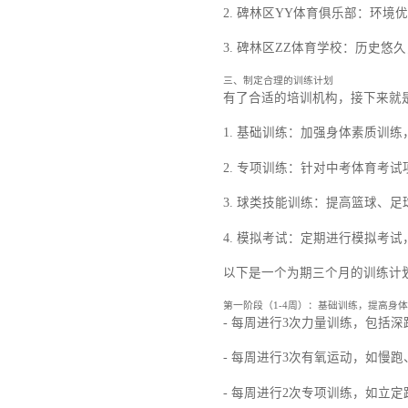
2. 课程设置：了解培
3. 教学环境：选择设
4. 学员评价：查看其他
经过多方比较，我为你推
1. 碑林区XX体育培训
2. 碑林区YY体育俱乐
3. 碑林区ZZ体育学校
三、制定合理的训练计划
有了合适的培训机构，接
1. 基础训练：加强身体
2. 专项训练：针对中
3. 球类技能训练：提高