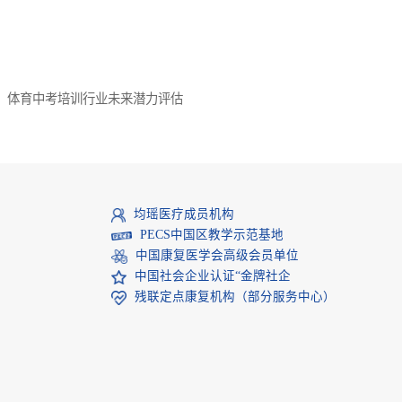
上一篇：
体育中考培训行业未来潜力评估