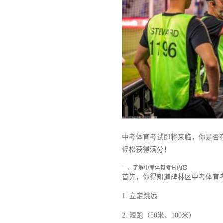
中考体育考试即将来临，
轻松获得满分！