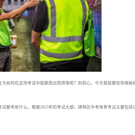
你是否在为如何在这场考试中脱颖而出而烦恼呢？别担心，今天我