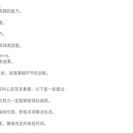
模拟考试，检验训练成果，调整训练计划。
训练计划示例：
，提高身体素质。
，包括深蹲、卧推、引体向上等。
，如慢跑、游泳等。
，如立定跳远、短跑等。
，提高技能。
训练，提高跳跃能力。
，提高速度。
，提高耐力。
训练，提高球类技能。