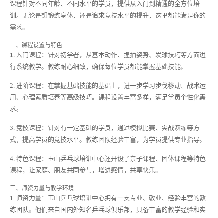
课程针对不同年龄、不同水平的学员，提供从入门到精通的全方位培
训。无论是想锻炼身体，还是追求竞技水平的提升，这里都能满足你的
需求。
二、课程设置与特色
1. 入门课程：针对初学者，从基本动作、握拍姿势、发球技巧等方面进
行系统教学。教练耐心细致，确保每位学员都能掌握基础技能。
2. 进阶课程：在掌握基础技能的基础上，进一步学习步伐移动、战术运
用、心理素质培养等高级技巧。课程设置丰富多样，满足学员个性化需
求。
3. 竞技课程：针对有一定基础的学员，通过模拟比赛、实战演练等方
式，提高学员的竞技水平。教练团队经验丰富，为学员提供专业指导。
4. 特色课程：玉山乒乓球培训中心还开设了亲子课程、团体课程等特色
课程，让家庭、朋友共同参与，增进感情，共享快乐。
三、师资力量与教学环境
1. 师资力量：玉山乒乓球培训中心拥有一支专业、敬业、经验丰富的教
练团队。他们来自国内外知名乒乓球俱乐部，具备丰富的教学经验和实