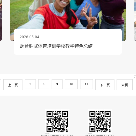
2026-05-04
烟台胜武体育培训学校教学特色总结