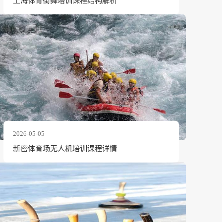
2026-05-07
上海体育街舞培训课程结构解析
2026-05-05
新密体育场无人机培训课程详情