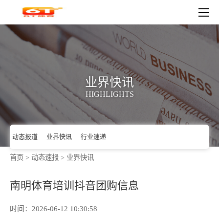
业界快讯
HIGHLIGHTS
首页
>
动态速报
>
业界快讯
动态报道
业界快讯
行业速递
南明体育培训抖音团购信息
时间：2026-06-12 10:30:58