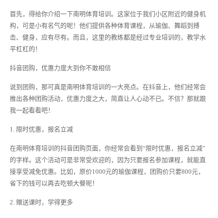
首先，得给你介绍一下南明体育培训。这家位于我们小区附近的健身机
构，可是小有名气的呢！他们提供各种体育课程，从瑜伽、舞蹈到搏
击、健身，应有尽有。而且，这里的教练都是经过专业培训的，教学水
平杠杠的！
抖音团购，优惠力度大到你不敢相信
说到团购，那可真是南明体育培训的一大亮点。在抖音上，他们经常会
推出各种团购活动，优惠力度之大，简直让人心动不已。不信？那就跟
我一起看看吧！
1. 限时优惠，报名立减
在南明体育培训的抖音团购页面，你经常会看到“限时优惠，报名立减”
的字样。这个活动可是非常受欢迎的，因为只要报名参加课程，就能直
接享受减免优惠。比如，原价1000元的瑜伽课程，团购价只要800元，
省下的钱可以再去吃顿大餐呢！
2. 赠送课时，学得更多