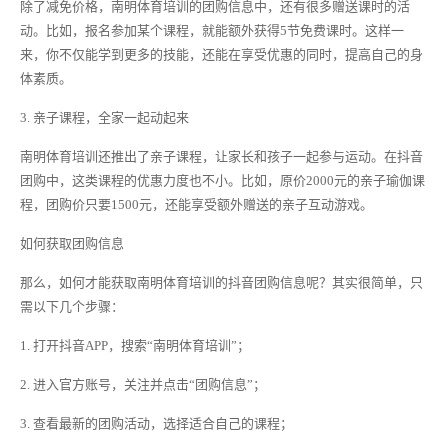
除了减免价格，南明体育培训的团购信息中，还有很多赠送课时的活
动。比如，报名参加某个课程，就能额外获得5节免费课时。这样一
来，你不仅能学到更多的技能，还能在享受优惠的同时，提高自己的身
体素质。
3. 亲子课程，全家一起动起来
南明体育培训还推出了亲子课程，让家长和孩子一起参与运动。在抖音
团购中，这类课程的优惠力度也不小。比如，原价2000元的亲子瑜伽课
程，团购价只要1500元，还能享受额外赠送的亲子互动游戏。
如何获取团购信息
那么，如何才能获取南明体育培训的抖音团购信息呢？其实很简单，只
需以下几个步骤：
1. 打开抖音APP，搜索“南明体育培训”；
2. 进入官方账号，关注并点击“团购信息”；
3. 查看最新的团购活动，选择适合自己的课程；