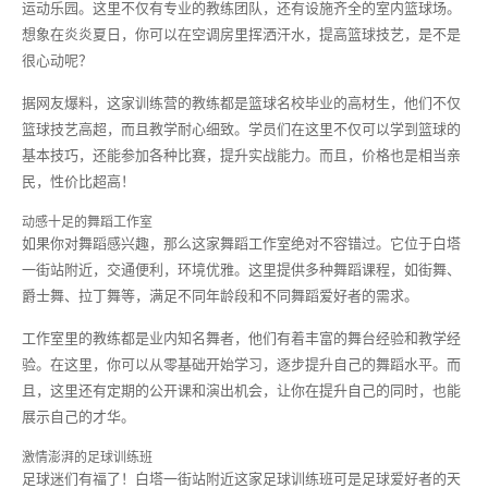
运动乐园。这里不仅有专业的教练团队，还有设施齐全的室内篮球场。
想象在炎炎夏日，你可以在空调房里挥洒汗水，提高篮球技艺，是不是
很心动呢？
据网友爆料，这家训练营的教练都是篮球名校毕业的高材生，他们不仅
篮球技艺高超，而且教学耐心细致。学员们在这里不仅可以学到篮球的
基本技巧，还能参加各种比赛，提升实战能力。而且，价格也是相当亲
民，性价比超高！
动感十足的舞蹈工作室
如果你对舞蹈感兴趣，那么这家舞蹈工作室绝对不容错过。它位于白塔
一街站附近，交通便利，环境优雅。这里提供多种舞蹈课程，如街舞、
爵士舞、拉丁舞等，满足不同年龄段和不同舞蹈爱好者的需求。
工作室里的教练都是业内知名舞者，他们有着丰富的舞台经验和教学经
验。在这里，你可以从零基础开始学习，逐步提升自己的舞蹈水平。而
且，这里还有定期的公开课和演出机会，让你在提升自己的同时，也能
展示自己的才华。
激情澎湃的足球训练班
足球迷们有福了！白塔一街站附近这家足球训练班可是足球爱好者的天