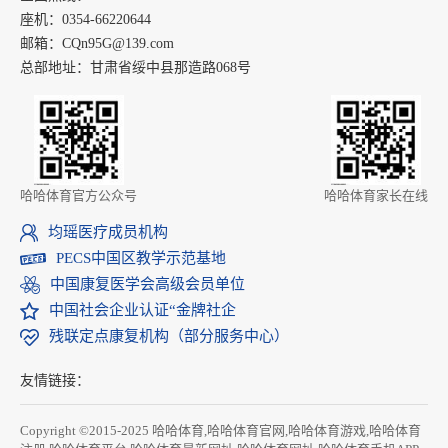
座机：0354-66220644
邮箱：CQn95G@139.com
总部地址：甘肃省绥中县那造路068号
哈哈体育官方公众号
哈哈体育家长在线
均瑶医疗成员机构
PECS中国区教学示范基地
中国康复医学会高级会员单位
中国社会企业认证“金牌社企
残联定点康复机构（部分服务中心）
友情链接：
Copyright ©2015-2025 哈哈体育,哈哈体育官网,哈哈体育游戏,哈哈体育